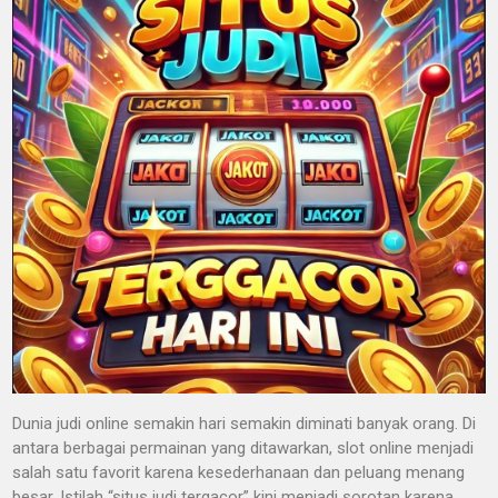
Dunia judi online semakin hari semakin diminati banyak orang. Di
antara berbagai permainan yang ditawarkan, slot online menjadi
salah satu favorit karena kesederhanaan dan peluang menang
besar. Istilah “situs judi tergacor” kini menjadi sorotan karena