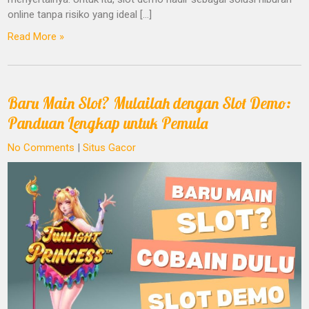
online tanpa risiko yang ideal […]
Read More »
Baru Main Slot? Mulailah dengan Slot Demo:
Panduan Lengkap untuk Pemula
No Comments
|
Situs Gacor