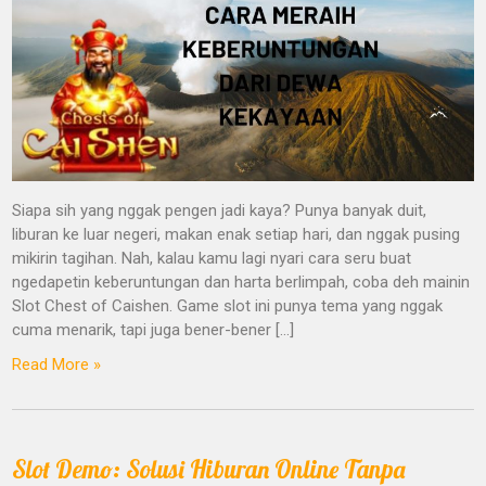
Siapa sih yang nggak pengen jadi kaya? Punya banyak duit,
liburan ke luar negeri, makan enak setiap hari, dan nggak pusing
mikirin tagihan. Nah, kalau kamu lagi nyari cara seru buat
ngedapetin keberuntungan dan harta berlimpah, coba deh mainin
Slot Chest of Caishen. Game slot ini punya tema yang nggak
cuma menarik, tapi juga bener-bener […]
Read More »
Slot Demo: Solusi Hiburan Online Tanpa