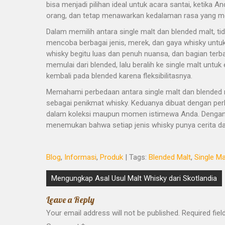
bisa menjadi pilihan ideal untuk acara santai, ketika
orang, dan tetap menawarkan kedalaman rasa yang me
Dalam memilih antara single malt dan blended malt, ti
mencoba berbagai jenis, merek, dan gaya whisky untu
whisky begitu luas dan penuh nuansa, dan bagian terba
memulai dari blended, lalu beralih ke single malt untuk
kembali pada blended karena fleksibilitasnya.
Memahami perbedaan antara single malt dan blended m
sebagai penikmat whisky. Keduanya dibuat dengan per
dalam koleksi maupun momen istimewa Anda. Dengan s
menemukan bahwa setiap jenis whisky punya cerita dan
Blog
,
Informasi
,
Produk
| Tags:
Blended Malt
,
Single Ma
Post
Mengungkap Asal Usul Malt Whisky dari Skotlandia
navigation
Leave a Reply
Your email address will not be published.
Required fie