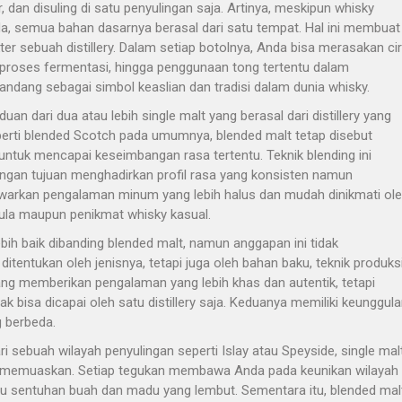
r, dan disuling di satu penyulingan saja. Artinya, meskipun whisky
da, semua bahan dasarnya berasal dari satu tempat. Hal ini membuat
ter sebuah distillery. Dalam setiap botolnya, Anda bisa merasakan cir
im, proses fermentasi, hingga penggunaan tong tertentu dalam
pandang sebagai simbol keaslian dan tradisi dalam dunia whisky.
uan dari dua atau lebih single malt yang berasal dari distillery yang
erti blended Scotch pada umumnya, blended malt tetap disebut
ntuk mencapai keseimbangan rasa tertentu. Teknik blending ini
dengan tujuan menghadirkan profil rasa yang konsisten namun
awarkan pengalaman minum yang lebih halus dan mudah dinikmati ol
mula maupun penikmat whisky kasual.
bih baik dibanding blended malt, namun anggapan ini tidak
itentukan oleh jenisnya, tetapi juga oleh bahan baku, teknik produksi
ang memberikan pengalaman yang lebih khas dan autentik, tetapi
 bisa dicapai oleh satu distillery saja. Keduanya memiliki keunggul
 berbeda.
ri sebuah wilayah penyulingan seperti Islay atau Speyside, single mal
t memuaskan. Setiap tegukan membawa Anda pada keunikan wilayah
au sentuhan buah dan madu yang lembut. Sementara itu, blended mal