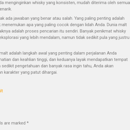
 Anda menginginkan whisky yang konsisten, mudah diterima oleh semua
narik.
dak ada jawaban yang benar atau salah. Yang paling penting adalah
k menemukan apa yang paling cocok dengan lidah Anda. Dunia malt
iknya adalah proses pencarian itu sendiri. Banyak penikmat whisky
 eksplorasi yang lebih mendalam, namun tidak sedikit pula yang justru
alt adalah langkah awal yang penting dalam perjalanan Anda
hatian dan keahlian tinggi, dan keduanya layak mendapatkan tempat
edikit pengetahuan dan banyak rasa ingin tahu, Anda akan
 karakter yang patut dihargai.
lt
lds are marked
*