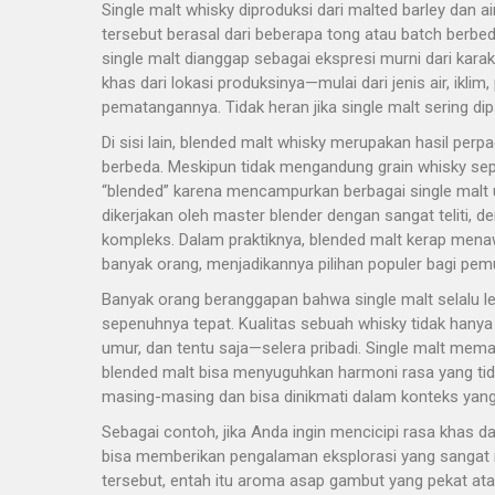
Single malt whisky diproduksi dari malted barley dan ai
tersebut berasal dari beberapa tong atau batch berbe
single malt dianggap sebagai ekspresi murni dari karak
khas dari lokasi produksinya—mulai dari jenis air, ikl
pematangannya. Tidak heran jika single malt sering di
Di sisi lain, blended malt whisky merupakan hasil perpad
berbeda. Meskipun tidak mengandung grain whisky sep
“blended” karena mencampurkan berbagai single malt u
dikerjakan oleh master blender dengan sangat teliti, 
kompleks. Dalam praktiknya, blended malt kerap men
banyak orang, menjadikannya pilihan populer bagi pe
Banyak orang beranggapan bahwa single malt selalu le
sepenuhnya tepat. Kualitas sebuah whisky tidak hanya d
umur, dan tentu saja—selera pribadi. Single malt mem
blended malt bisa menyuguhkan harmoni rasa yang tidak
masing-masing dan bisa dinikmati dalam konteks yang
Sebagai contoh, jika Anda ingin mencicipi rasa khas da
bisa memberikan pengalaman eksplorasi yang sanga
tersebut, entah itu aroma asap gambut yang pekat at