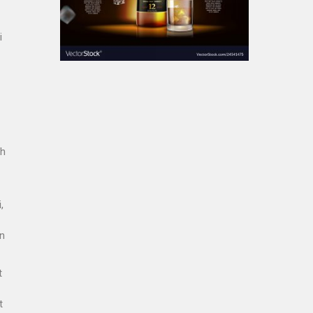
i
eh
,
an
t
t