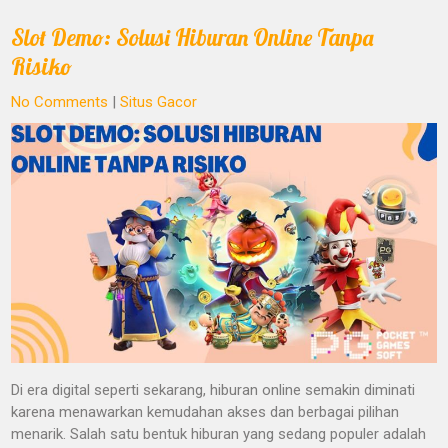
Slot Demo: Solusi Hiburan Online Tanpa
Risiko
No Comments
|
Situs Gacor
Di era digital seperti sekarang, hiburan online semakin diminati
karena menawarkan kemudahan akses dan berbagai pilihan
menarik. Salah satu bentuk hiburan yang sedang populer adalah