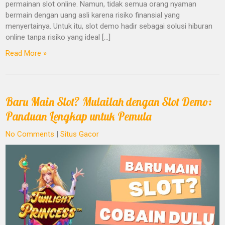
permainan slot online. Namun, tidak semua orang nyaman
bermain dengan uang asli karena risiko finansial yang
menyertainya. Untuk itu, slot demo hadir sebagai solusi hiburan
online tanpa risiko yang ideal […]
Read More »
Baru Main Slot? Mulailah dengan Slot Demo:
Panduan Lengkap untuk Pemula
No Comments
|
Situs Gacor