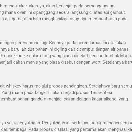
h muncul akar-akarnya, akan berlanjut pada pemanggangan
ng mana oven ini dipanggang secara langsung di atas api gambut.
an api gambut ini bisa menghasilkan asap dan membuat rasa pada
an dengan perendaman lagi. Bedanya pada perendaman ini dilakukan
ahnya baru lah dua bahan ini digiling dan dicampur dengan air panas.
us dimasukkan ke dalam tong yang biasa disebut dengan tumbuk Mash.
 menjadi cairan manis yang biasa disebut dengan wort. Setelahnya bar
alt whiskey harus melalui proses pendinginan. Setelahnya baru sem
Yang mana pada tangki ini akan terjadi proses fermentasi
 membuat bahan gandum menjadi cairan dengan kadar alkohol yang
a yaitu penyulingan. Penyulingan ini bertujuan untuk mencuci semu
at dari tembaga. Pada proses distilasi yang pertama akan menghasilk