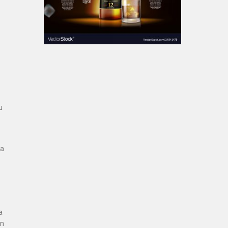
u
ua
a
an