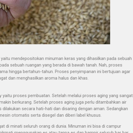
ya yaitu mendepositokan minuman keras yang dihasilkan pada sebuah
n pada sebuah ruangan yang berada di bawah tanah. Nah, proses
ma hingga bertahun-tahun. Proses penyimpanan ini bertujuan agar
ngat dan menghasilkan aroma halus dan khas.
 yaitu proses pembuatan. Setelah melalui proses aging yang sangat
makin berkurang. Setelah proses aging juga perlu ditambahkan air
us dilakukan secara hati-hati dan disaring dengan aman. Sedangkan
in otomatis serta disegel dan diberi label khusus.
i minati seluruh orang di dunia. Minuman ini bisa di campur
 nikmati menggunakan es atau tanpa es dan hampir seluruh bar bar