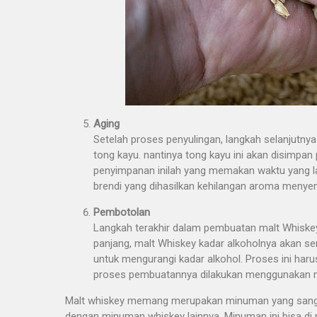
Aging
Setelah proses penyulingan, langkah selanjutn
tong kayu. nantinya tong kayu ini akan disimpa
penyimpanan inilah yang memakan waktu yang la
brendi yang dihasilkan kehilangan aroma menye
Pembotolan
Langkah terakhir dalam pembuatan malt Whiskey
panjang, malt Whiskey kadar alkoholnya akan se
untuk mengurangi kadar alkohol. Proses ini har
proses pembuatannya dilakukan menggunakan mes
Malt whiskey memang merupakan minuman yang sangat d
dengan minuman whiskey lainnya. Minuman ini bisa di