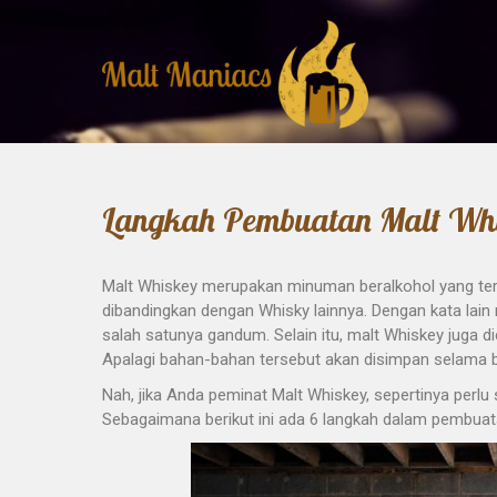
Skip
to
content
Malt Maniacs
Langkah Pembuatan Malt Wh
Malt Whiskey merupakan minuman beralkohol yang terbuat
dibandingkan dengan Whisky lainnya. Dengan kata lain 
salah satunya gandum. Selain itu, malt Whiskey juga di
Apalagi bahan-bahan tersebut akan disimpan selama 
Nah, jika Anda peminat Malt Whiskey, sepertinya perl
Sebagaimana berikut ini ada 6 langkah dalam pembuata