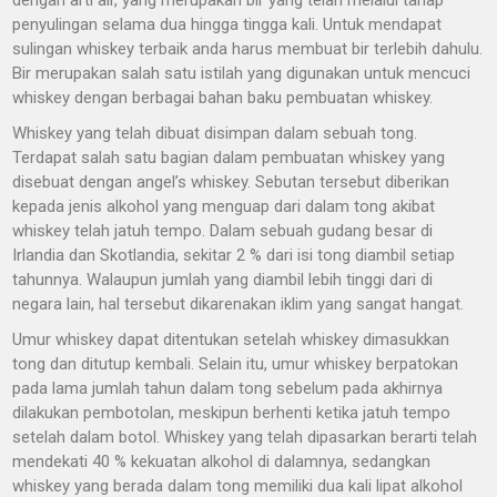
dengan arti air, yang merupakan bir yang telah melalui tahap
penyulingan selama dua hingga tingga kali. Untuk mendapat
sulingan whiskey terbaik anda harus membuat bir terlebih dahulu.
Bir merupakan salah satu istilah yang digunakan untuk mencuci
whiskey dengan berbagai bahan baku pembuatan whiskey.
Whiskey yang telah dibuat disimpan dalam sebuah tong.
Terdapat salah satu bagian dalam pembuatan whiskey yang
disebuat dengan angel’s whiskey. Sebutan tersebut diberikan
kepada jenis alkohol yang menguap dari dalam tong akibat
whiskey telah jatuh tempo. Dalam sebuah gudang besar di
Irlandia dan Skotlandia, sekitar 2 % dari isi tong diambil setiap
tahunnya. Walaupun jumlah yang diambil lebih tinggi dari di
negara lain, hal tersebut dikarenakan iklim yang sangat hangat.
Umur whiskey dapat ditentukan setelah whiskey dimasukkan
tong dan ditutup kembali. Selain itu, umur whiskey berpatokan
pada lama jumlah tahun dalam tong sebelum pada akhirnya
dilakukan pembotolan, meskipun berhenti ketika jatuh tempo
setelah dalam botol. Whiskey yang telah dipasarkan berarti telah
mendekati 40 % kekuatan alkohol di dalamnya, sedangkan
whiskey yang berada dalam tong memiliki dua kali lipat alkohol