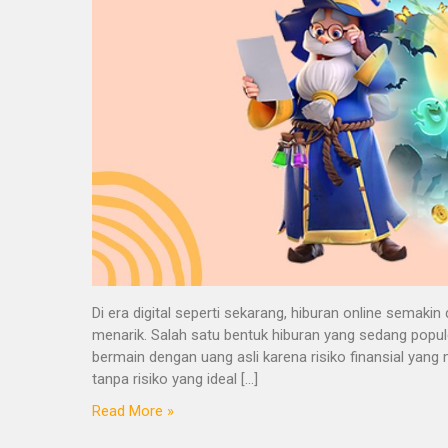
Di era digital seperti sekarang, hiburan online semak
menarik. Salah satu bentuk hiburan yang sedang popu
bermain dengan uang asli karena risiko finansial yang 
tanpa risiko yang ideal […]
Read More »