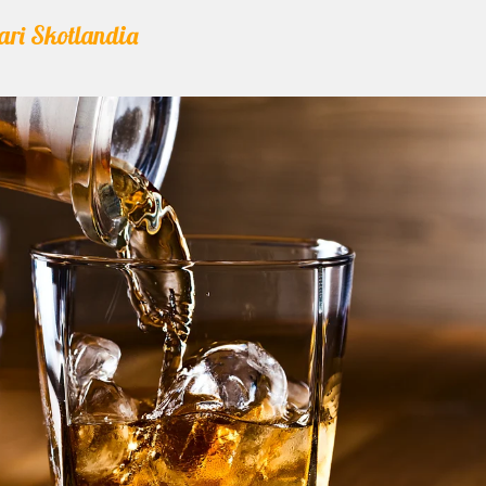
ri Skotlandia