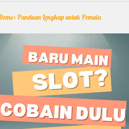
t Demo: Panduan Lengkap untuk Pemula