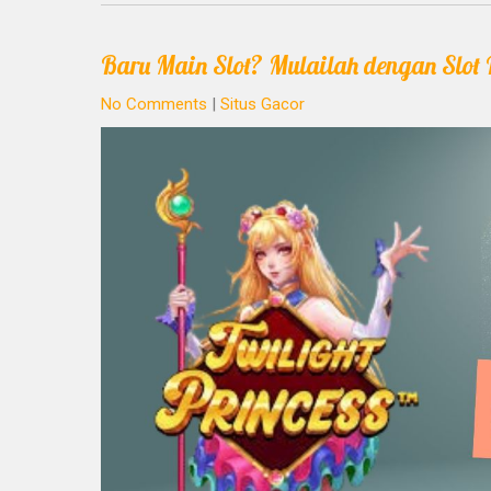
Baru Main Slot? Mulailah dengan Slo
No Comments
|
Situs Gacor