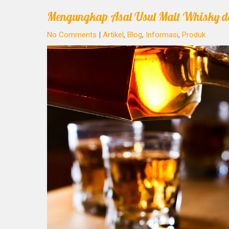
Mengungkap Asal Usul Malt Whisky da
No Comments
|
Artikel
,
Blog
,
Informasi
,
Produk