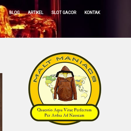
BLOG
ARTIKEL
SLOT GACOR
KONTAK