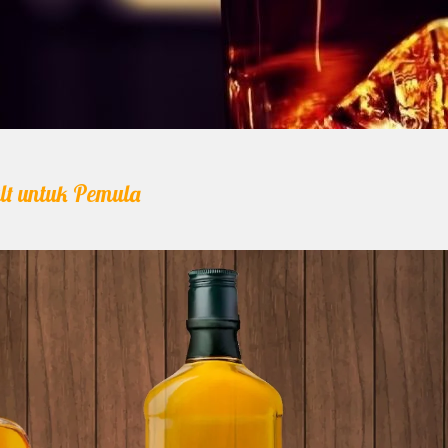
lt untuk Pemula