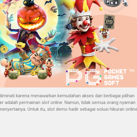
in diminati karena menawarkan kemudahan akses dan berbagai pilihan
ler adalah permainan slot online. Namun, tidak semua orang nyaman
menyertainya. Untuk itu, slot demo hadir sebagai solusi hiburan onlin