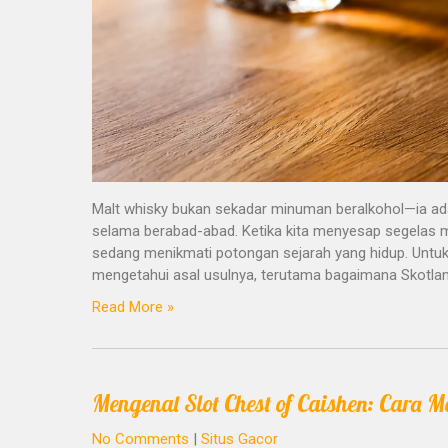
Malt whisky bukan sekadar minuman beralkohol—ia adala
selama berabad-abad. Ketika kita menyesap segelas 
sedang menikmati potongan sejarah yang hidup. Untuk
mengetahui asal usulnya, terutama bagaimana Skotla
Read More »
Mengenal Slot Chest of Caishen: Cara
No Comments
|
Situs Gacor