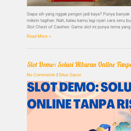
Siapa sih yang nggak pengen jadi kaya? Punya banyak du
mikirin tagihan. Nah, kalau kamu lagi nyari cara seru
Slot Chest of Caishen. Game slot ini punya tema yang
Read More »
Slot Demo: Solusi Hiburan Online Tanp
No Comments
|
Situs Gacor